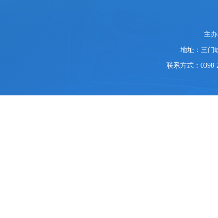
党
主办
政
地址：三门
机
关
联系方式：0398-2